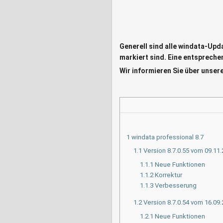
Generell sind alle windata-Upd
markiert sind. Eine entsprechen
Wir informieren Sie über unser
1
windata professional 8.7
1.1
Version 8.7.0.55 vom 09.11
1.1.1
Neue Funktionen
1.1.2
Korrektur
1.1.3
Verbesserung
1.2
Version 8.7.0.54 vom 16.09
1.2.1
Neue Funktionen