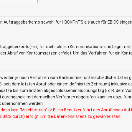
in Auftraggeberkonto sowohl für HBCI/FinTS als auch für EBICS eingeri
traggeberkonto(-en) für mehr als ein Kommunikations- und Legitimation
er Abruf von Kontoumsätzen erfolgt. Um das Verfahren für ein Konto f
rden je nach Verfahren vom Bankrechner unterschiedliche Daten geli
 seit dem letzten Abruf oder einem definierten Zeitraum) inklusive 
sätze bis zum letzten abgeschlossenen Buchungstag (i.d.R. dem Vorta
durchgängig mit demselben Verfahren abgerufen, kann es dazu führe
ank übernommen werden.
, dass kein "Mischbetrieb" (z.B. ein Benutzer führt den Abruf eines A
EBICS durch) erfolgt, um die Datenkonsistenz zu gewährleisten.