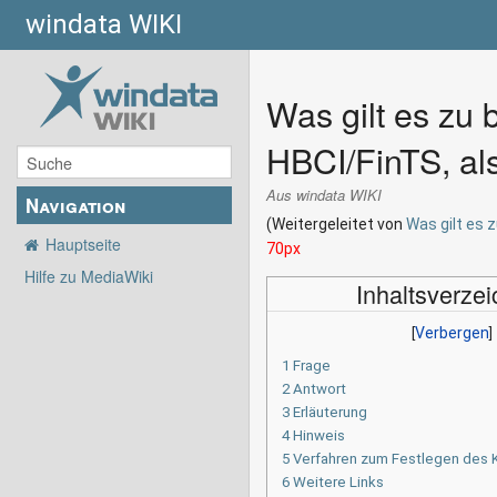
windata WIKI
Was gilt es zu
HBCI/FinTS, als
Aus windata WIKI
Navigation
(Weitergeleitet von
Was gilt es 
Hauptseite
70px
Hilfe zu MediaWiki
Inhaltsverzei
1
Frage
2
Antwort
3
Erläuterung
4
Hinweis
5
Verfahren zum Festlegen des
6
Weitere Links