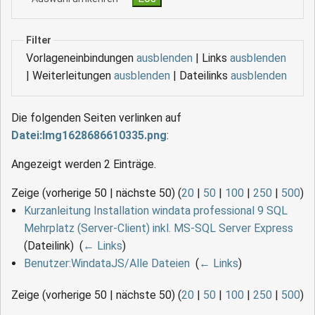
Filter
Vorlageneinbindungen
ausblenden
| Links
ausblenden
| Weiterleitungen
ausblenden
| Dateilinks
ausblenden
Die folgenden Seiten verlinken auf
Datei:Img1628686610335.png
:
Angezeigt werden 2 Einträge.
Zeige (vorherige 50 | nächste 50) (
20
|
50
|
100
|
250
|
500
)
Kurzanleitung Installation windata professional 9 SQL
Mehrplatz (Server-Client) inkl. MS-SQL Server Express
(Dateilink) ‎
(
← Links
)
Benutzer:WindataJS/Alle Dateien
‎
(
← Links
)
Zeige (vorherige 50 | nächste 50) (
20
|
50
|
100
|
250
|
500
)