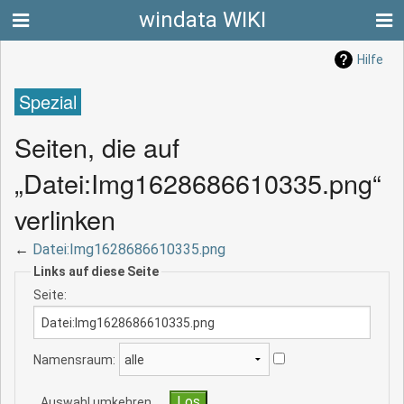
windata WIKI
Hilfe
Spezial
Seiten, die auf
„Datei:Img1628686610335.png“
verlinken
←
Datei:Img1628686610335.png
Links auf diese Seite
Seite:
Namensraum:
Auswahl umkehren