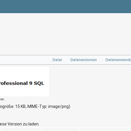
Datei
Dateiversionen
Dateiverwend
den.
teigröße: 15 KB, MIME-Typ:
image/png
)
iese Version zu laden.