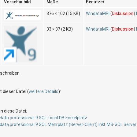
Vorschaubild
Maße
Benutzer
376 × 102
(15 KB)
WindataMRI
(
Diskussion
|
33 × 37
(2 KB)
WindataMRI
(
Diskussion
|
rschreiben.
t dieser Datei (
weitere Details
):
n diese Datei:
ndata professional 9 SQL Local DB Einzelplatz
ndata professional 9 SQL Mehrplatz (Server-Client) inkl. MS-SQL Serve