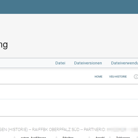
ng
Datei
Dateiversionen
Dateiverwend