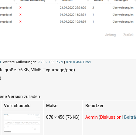
l
.
Weitere Auflösungen:
320 × 166 Pixel
|
878 × 456 Pixel
.
ateigröße: 76 KB, MIME-Typ:
image/png
)
d
iese Version zu laden.
Vorschaubild
Maße
Benutzer
878 × 456
(76 KB)
Admin
(
Diskussion
|
Beitr