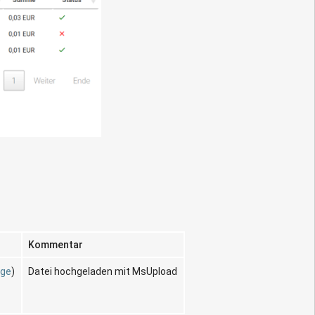
Kommentar
äge
)
Datei hochgeladen mit MsUpload