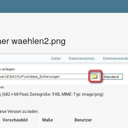
ner waehlen2.png
Datei
Dateiversionen
Dateiverwend
den.
g
‎
(682 × 68 Pixel, Dateigröße: 9 KB, MIME-Typ:
image/png
)
iese Version zu laden.
Vorschaubild
Maße
Benutzer