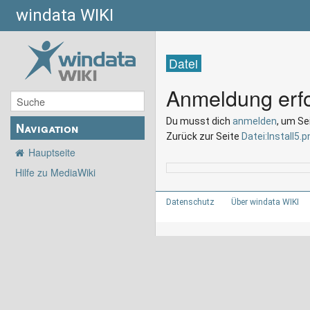
windata WIKI
Datei
Anmeldung erfo
Du musst dich
anmelden
, um Se
Navigation
Zurück zur Seite
Datei:Install5.p
Hauptseite
Hilfe zu MediaWiki
Datenschutz
Über windata WIKI