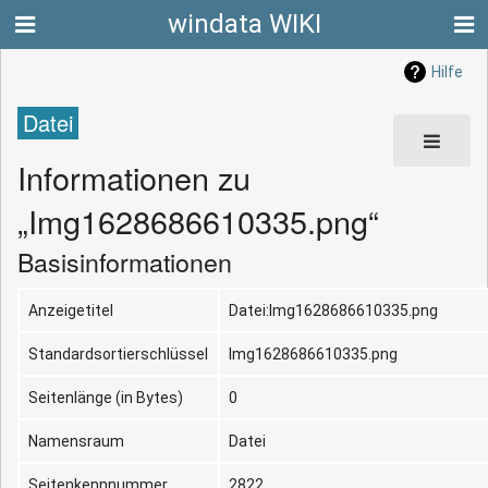
windata WIKI
Hilfe
Datei
Informationen zu
„Img1628686610335.png“
Basisinformationen
Anzeigetitel
Datei:Img1628686610335.png
Standardsortierschlüssel
Img1628686610335.png
Seitenlänge (in Bytes)
0
Namensraum
Datei
Seitenkennnummer
2822