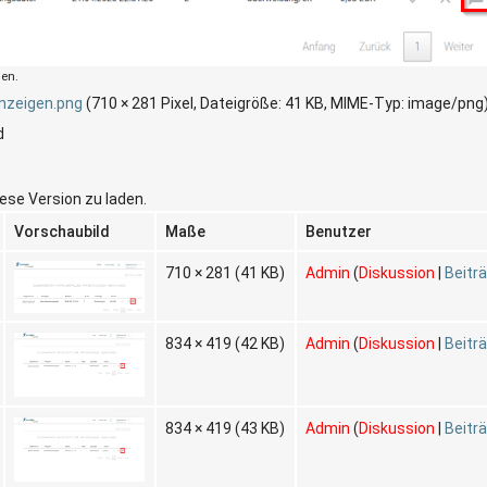
den.
nzeigen.png
‎
(710 × 281 Pixel, Dateigröße: 41 KB, MIME-Typ:
image/png
d
iese Version zu laden.
Vorschaubild
Maße
Benutzer
710 × 281
(41 KB)
Admin
(
Diskussion
|
Beitr
834 × 419
(42 KB)
Admin
(
Diskussion
|
Beitr
834 × 419
(43 KB)
Admin
(
Diskussion
|
Beitr