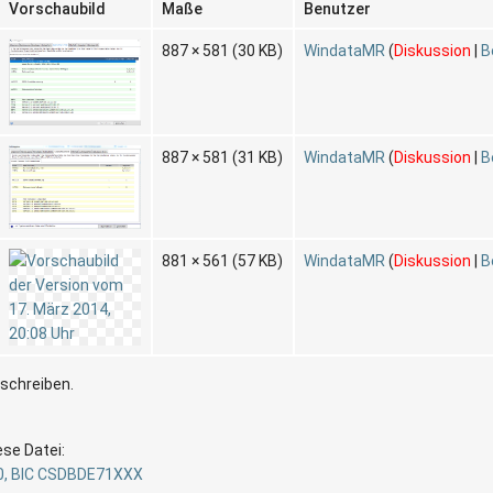
Vorschaubild
Maße
Benutzer
887 × 581
(30 KB)
WindataMR
(
Diskussion
|
B
887 × 581
(31 KB)
WindataMR
(
Diskussion
|
B
881 × 561
(57 KB)
WindataMR
(
Diskussion
|
B
rschreiben.
ese Datei:
80, BIC CSDBDE71XXX