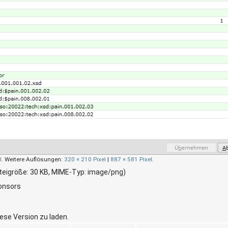
l
.
Weitere Auflösungen:
320 × 210 Pixel
|
887 × 581 Pixel
.
ateigröße: 30 KB, MIME-Typ:
image/png
)
Consors
iese Version zu laden.