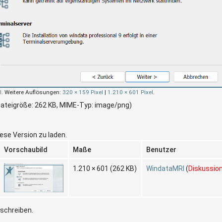
l
.
Weitere Auflösungen:
320 × 159 Pixel
|
1.210 × 601 Pixel
.
 Dateigröße: 262 KB, MIME-Typ:
image/png
)
iese Version zu laden.
Vorschaubild
Maße
Benutzer
1.210 × 601
(262 KB)
WindataMRI
(
Diskussio
rschreiben.