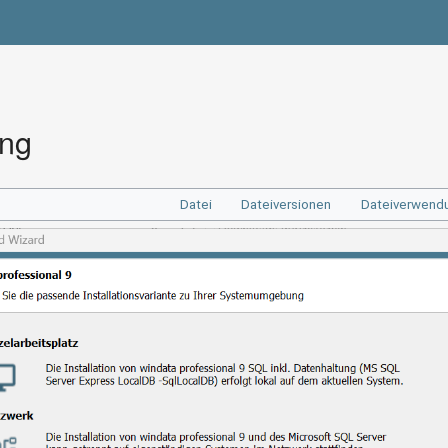
png
Datei
Dateiversionen
Dateiverwend