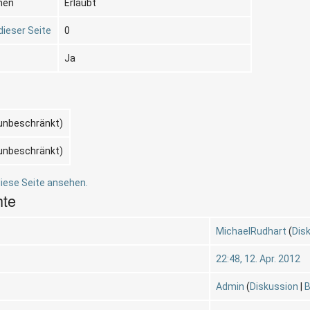
nen
Erlaubt
dieser Seite
0
Ja
(unbeschränkt)
(unbeschränkt)
iese Seite ansehen.
hte
MichaelRudhart
(
Dis
22:48, 12. Apr. 2012
Admin
(
Diskussion
|
B