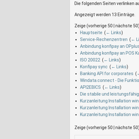
Die folgenden Seiten verlinken 
Angezeigt werden 13 Einträge.
Zeige (vorherige 50 | nächste 50)
Hauptseite
‎
(
← Links
)
Service-Rechenzentren
‎
(
← L
Anbindung konfipay an OPplu
Anbindung konfipay an POS 
ISO 20022
‎
(
← Links
)
Konfipay sync
‎
(
← Links
)
Banking API for corporates
‎
(
←
Windata.connect - Die Funkti
API2EBICS
‎
(
← Links
)
Die stabile und leistungsfähi
Kurzanleitung Installation wi
Kurzanleitung Installation wi
Kurzanleitung Installation wi
Zeige (vorherige 50 | nächste 50)