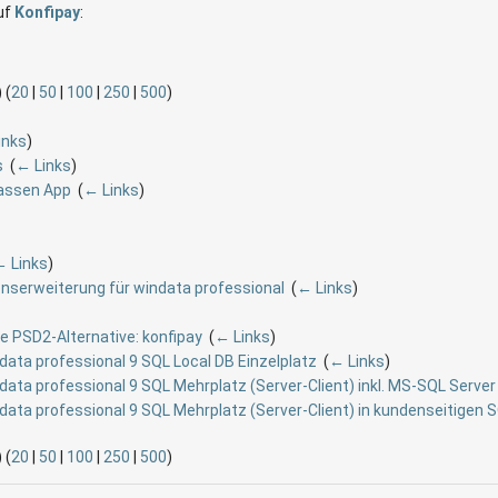
auf
Konfipay
:
 (
20
|
50
|
100
|
250
|
500
)
inks
)
s
‎
(
← Links
)
Kassen App
‎
(
← Links
)
 Links
)
onserweiterung für windata professional
‎
(
← Links
)
ge PSD2-Alternative: konfipay
‎
(
← Links
)
ndata professional 9 SQL Local DB Einzelplatz
‎
(
← Links
)
ndata professional 9 SQL Mehrplatz (Server-Client) inkl. MS-SQL Serve
ndata professional 9 SQL Mehrplatz (Server-Client) in kundenseitigen 
 (
20
|
50
|
100
|
250
|
500
)