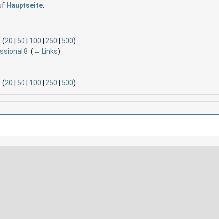
auf
Hauptseite
:
 (
20
|
50
|
100
|
250
|
500
)
ssional 8
‎
(
← Links
)
 (
20
|
50
|
100
|
250
|
500
)