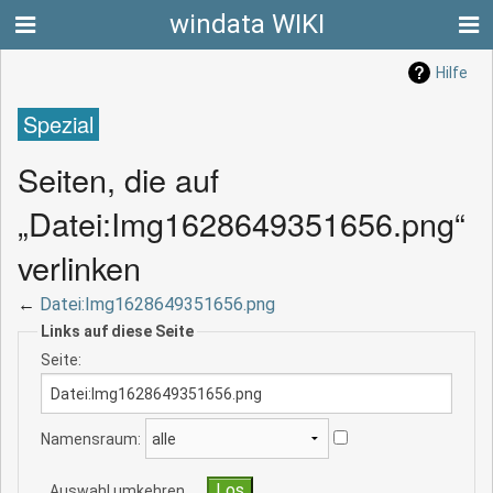
windata WIKI
Hilfe
Spezial
Seiten, die auf
„Datei:Img1628649351656.png“
verlinken
←
Datei:Img1628649351656.png
Links auf diese Seite
Seite:
Namensraum:
Auswahl umkehren