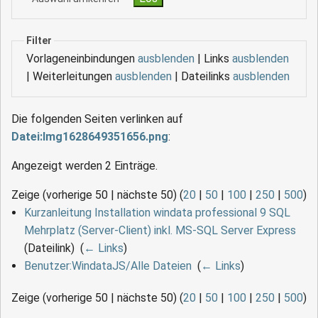
Filter
Vorlageneinbindungen
ausblenden
| Links
ausblenden
| Weiterleitungen
ausblenden
| Dateilinks
ausblenden
Die folgenden Seiten verlinken auf
Datei:Img1628649351656.png
:
Angezeigt werden 2 Einträge.
Zeige (vorherige 50 | nächste 50) (
20
|
50
|
100
|
250
|
500
)
Kurzanleitung Installation windata professional 9 SQL
Mehrplatz (Server-Client) inkl. MS-SQL Server Express
(Dateilink) ‎
(
← Links
)
Benutzer:WindataJS/Alle Dateien
‎
(
← Links
)
Zeige (vorherige 50 | nächste 50) (
20
|
50
|
100
|
250
|
500
)