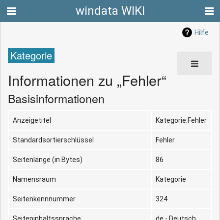
windata WIKI
Hilfe
Kategorie
Informationen zu „Fehler“
Basisinformationen
Anzeigetitel
Kategorie:Fehler
Standardsortierschlüssel
Fehler
Seitenlänge (in Bytes)
86
Namensraum
Kategorie
Seitenkennnummer
324
Seiteninhaltssprache
de - Deutsch