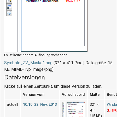
Es ist keine höhere Auflösung vorhanden.
Symbole_ZV_Maske1.png
‎
(321 × 411 Pixel, Dateigröße: 15
KB, MIME-Typ:
image/png
)
Dateiversionen
Klicke auf einen Zeitpunkt, um diese Version zu laden.
Version vom
Vorschaubild
Maße
Benut
aktuell
10:10, 22. Nov. 2013
321 ×
Wind
411
(
Disk
(15 KB)