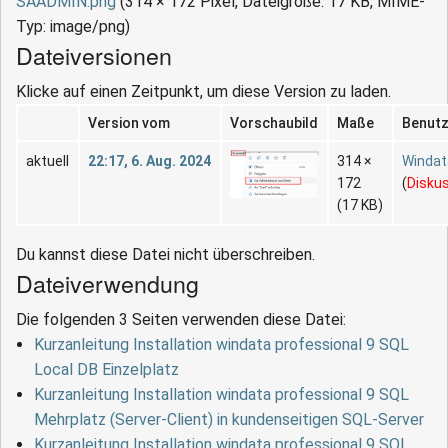
SAADMIN.png
‎
(314 × 172 Pixel, Dateigröße: 17 KB, MIME-
Typ:
image/png
)
Dateiversionen
Klicke auf einen Zeitpunkt, um diese Version zu laden.
Version vom
Vorschaubild
Maße
Benut
aktuell
22:17, 6. Aug. 2024
314 ×
Winda
172
(
Disku
(17 KB)
Du kannst diese Datei nicht überschreiben.
Dateiverwendung
Die folgenden 3 Seiten verwenden diese Datei:
Kurzanleitung Installation windata professional 9 SQL
Local DB Einzelplatz
Kurzanleitung Installation windata professional 9 SQL
Mehrplatz (Server-Client) in kundenseitigen SQL-Server
Kurzanleitung Installation windata professional 9 SQL