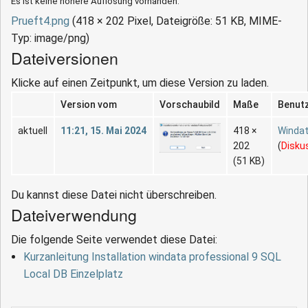
Es ist keine höhere Auflösung vorhanden.
Prueft4.png
‎
(418 × 202 Pixel, Dateigröße: 51 KB, MIME-
Typ:
image/png
)
Dateiversionen
Klicke auf einen Zeitpunkt, um diese Version zu laden.
Version vom
Vorschaubild
Maße
Benut
aktuell
11:21, 15. Mai 2024
418 ×
Winda
202
(
Disku
(51 KB)
Du kannst diese Datei nicht überschreiben.
Dateiverwendung
Die folgende Seite verwendet diese Datei:
Kurzanleitung Installation windata professional 9 SQL
Local DB Einzelplatz