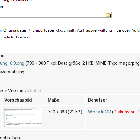
den.
ung_8.8.png
‎
(790 × 388 Pixel, Dateigröße: 21 KB, MIME-Typ:
image/png
gsverwaltung
iese Version zu laden.
Vorschaubild
Maße
Benutzer
790 × 388
(21 KB)
WindataMR
(
Diskussion
|
rschreiben.