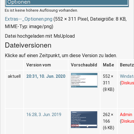
Es ist keine höhere Auflösung vorhanden.
Extras--_Optionen.png
‎
(552 × 311 Pixel, Dateigröße: 8 KB,
MIME-Typ:
image/png
)
Datei hochgeladen mit MsUpload
Dateiversionen
Klicke auf einen Zeitpunkt, um diese Version zu laden.
Version vom
Vorschaubild
Maße
Benutz
aktuell
20:31, 10. Jun. 2020
552 ×
Winda
311
(
Disku
(8 KB)
16:28, 3. Jun. 2019
262 ×
Admin
166
(
Disku
(6 KB)