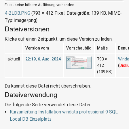
Es ist keine höhere Auflösung vorhanden.
4-2LDB.PNG
‎
(793 × 412 Pixel, Dateigröße: 139 KB, MIME-
Typ:
image/png
)
Dateiversionen
Klicke auf einen Zeitpunkt, um diese Version zu laden.
Version vom
Vorschaubild
Maße
Benu
aktuell
22:19, 6. Aug. 2024
793 ×
Wind
412
(
Disk
(139 KB)
Du kannst diese Datei nicht überschreiben.
Dateiverwendung
Die folgende Seite verwendet diese Datei:
Kurzanleitung Installation windata professional 9 SQL
Local DB Einzelplatz